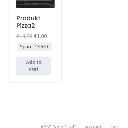
Produkt
Pizza2
€
14,78
€
1,00
Original
Current
Spare:
13.63
€
price
price
was:
is:
Add to
€14,78.
€1,00.
cart
#659 (kein Titel)
account
cart