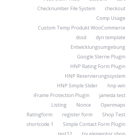
Checknumber File System
checkout
Comp Usage
Custom Temp Produkt WooCommerce
dssd
dyn template
Entwicklungsumgebung
Google Sterne Plugin
HNP Rating Form Plugin
HNP Reservierungssystem
HNP Simple Slider
hnp win
iFrame Protection Plugin
jameda test
Listing
Nonce
Openmaps
Ratingform
register form
Shop Test
shortcode 1
Simple Contact Form Plugin
test12
try elementor shop