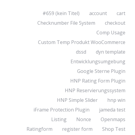
#659 (kein Titel)
account
cart
Checknumber File System
checkout
Comp Usage
Custom Temp Produkt WooCommerce
dssd
dyn template
Entwicklungsumgebung
Google Sterne Plugin
HNP Rating Form Plugin
HNP Reservierungssystem
HNP Simple Slider
hnp win
iFrame Protection Plugin
jameda test
Listing
Nonce
Openmaps
Ratingform
register form
Shop Test